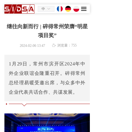
끀
中
ꀅ
继往向新而行 | 碎得常州荣膺“明星
项目奖”
ꄘ
浏览量：
755
2024-02-06
13:47
1月29日，常州市滨开区2024年中
外企业联谊会隆重召开。碎得常州
总经理易暖受邀出席，与众多中外
企业代表共话合作、共谋发展。