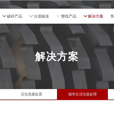
넵
破碎产品
ꄳ
分选输送
ꀅ
整线产品
넵
解决方案
解决方案
石化危废处置
城市生活垃圾处理