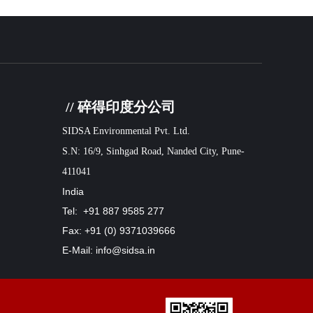
// 碎得印度分公司
SIDSA Environmental Pvt. Ltd.
S.N: 16/9, Sinhgad Road, Nanded City, Pune-
411041
India
Tel: +91 887 9585 277
Fax: +91 (0) 9371039666
E-Mail: info@sidsa.in