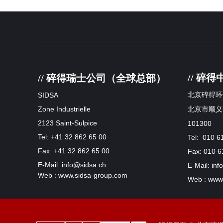
// 碎
// 碎得瑞士公司（全球总部）
SIDSA
北京碎得环
Zone Industrielle
北京市顺义
2123 Saint-Sulpice
101300
Tel: +41 32 862 65 00
Tel: 010 6
Fax: +41 32 862 65 00
Fax: 010 6
E-Mail: info@sidsa.ch
E-Mail: in
Web : www.sidsa-group.com
Web : www.