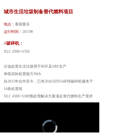
城市生活垃圾制备替代燃料项目
地点：
泰国曼谷
运行时间：
2015年
//破碎机：
XLC 4500+S350
分选处置生活垃圾用于RDF及SRF生产
单线实际处置能力50t/h
自2015年合作至今，已有20台SIDSA碎得破碎机服务于
14条处置线
XLC 4500+S300预处理解决方案满足替代燃料生产需求
Video
Player
is
loading.