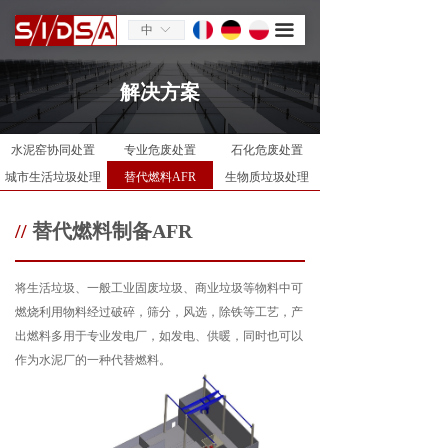
끀
中
ꀅ
解决方案
水泥窑协同处置
专业危废处置
石化危废处置
城市生活垃圾处理
替代燃料AFR
生物质垃圾处理
//
替代燃料制备AFR
将生活垃圾、一般工业固废垃圾、商业垃圾等物料中可
燃烧利用物料经过破碎，筛分，风选，除铁等工艺，产
出燃料多用于专业发电厂，如发电、供暖，同时也可以
作为水泥厂的一种代替燃料。