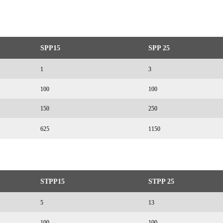
SPP15
SPP 25
1
3
100
100
150
250
625
1150
STPP15
STPP 25
5
13
100
100