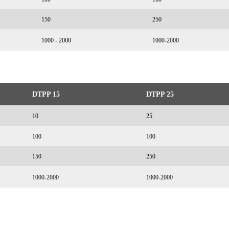
150
250
1000 - 2000
1000-2000
DTPP 15
DTPP 25
10
25
100
100
150
250
1000-2000
1000-2000