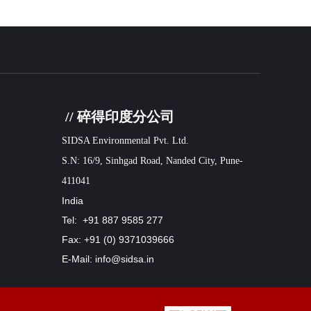
// 碎得印度分公司
SIDSA Environmental Pvt. Ltd.
S.N: 16/9, Sinhgad Road, Nanded City, Pune-
411041
India
Tel: +91 887 9585 277
Fax: +91 (0) 9371039666
E-Mail: info@sidsa.in