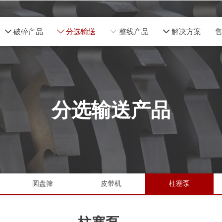
넵
破碎产品
ꄳ
分选输送
ꀅ
整线产品
넵
解决方案
分选输送产品
圆盘筛
皮带机
柱塞泵