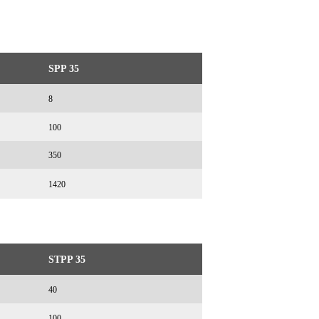
SPP 35
8
100
350
1420
STPP 35
40
100