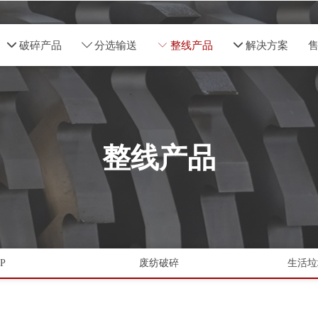
넵
破碎产品
ꄳ
分选输送
ꀅ
整线产品
넵
解决方案
整线产品
P
废纺破碎
生活垃