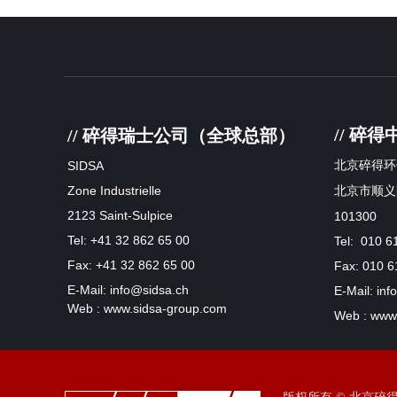
// 碎
// 碎得瑞士公司（全球总部）
SIDSA
北京碎得环
Zone Industrielle
北京市顺义
2123 Saint-Sulpice
101300
Tel: +41 32 862 65 00
Tel: 010 6
Fax: +41 32 862 65 00
Fax: 010 6
E-Mail: info@sidsa.ch
E-Mail: in
Web : www.sidsa-group.com
Web : www.