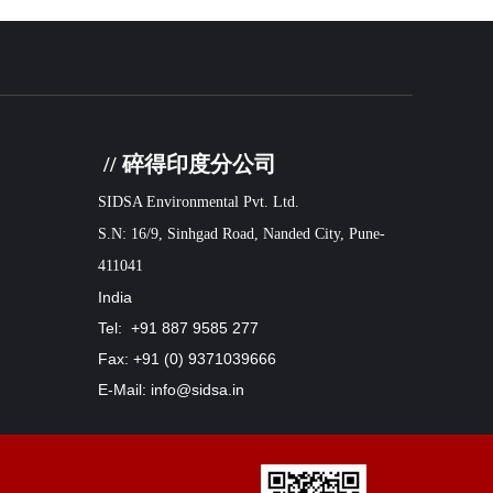
// 碎得印度分公司
SIDSA Environmental Pvt. Ltd.
S.N: 16/9, Sinhgad Road, Nanded City, Pune-
411041
India
Tel: +91 887 9585 277
Fax: +91 (0) 9371039666
E-Mail: info@sidsa.in