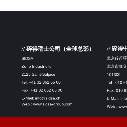
// 碎
// 碎得瑞士公司（全球总部）
SIDSA
北京碎得环
Zone Industrielle
北京市顺义
2123 Saint-Sulpice
101300
Tel: +41 32 862 65 00
Tel: 010 6
Fax: +41 32 862 65 00
Fax: 010 6
E-Mail: info@sidsa.ch
E-Mail: in
Web : www.sidsa-group.com
Web : www.