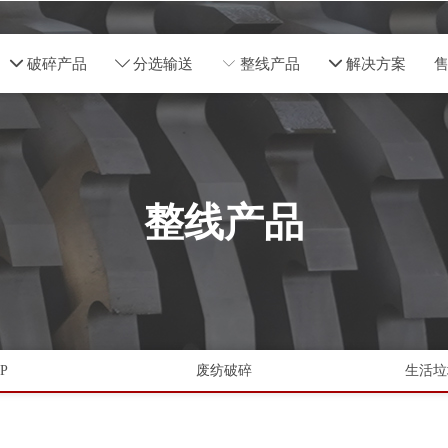
넵
破碎产品
ꄳ
分选输送
ꀅ
整线产品
넵
解决方案
整线产品
P
废纺破碎
生活垃