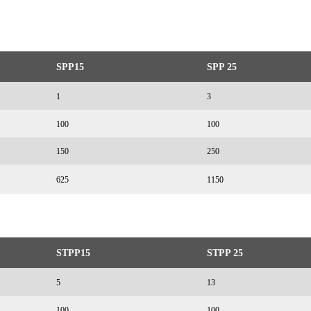
SPP15
SPP 25
1
3
100
100
150
250
625
1150
STPP15
STPP 25
5
13
100
100