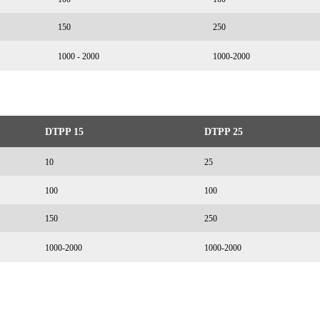
150
250
1000 - 2000
1000-2000
DTPP 15
DTPP 25
10
25
100
100
150
250
1000-2000
1000-2000