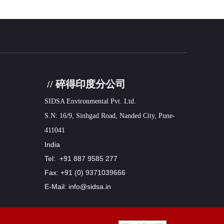
// 碎得印度分公司
SIDSA Environmental Pvt. Ltd.
S.N: 16/9, Sinhgad Road, Nanded City, Pune-
411041
India
Tel: +91 887 9585 277
Fax: +91 (0) 9371039666
E-Mail: info@sidsa.in