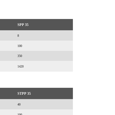
SPP 35
8
100
350
1420
STPP 35
40
100